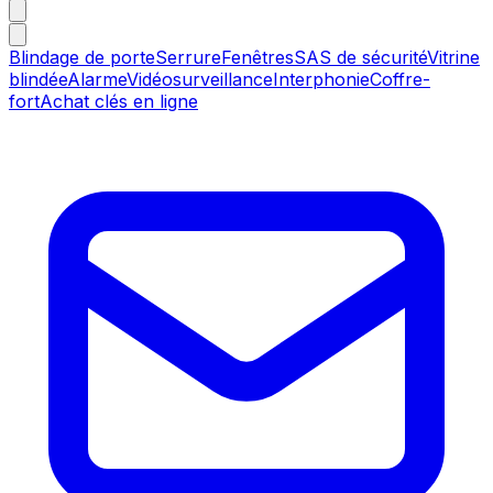
Blindage de porte
Serrure
Fenêtres
SAS de sécurité
Vitrine
blindée
Alarme
Vidéosurveillance
Interphonie
Coffre-
fort
Achat clés en ligne