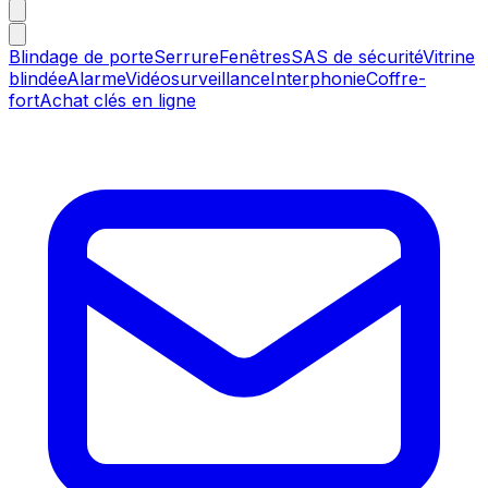
Blindage de porte
Serrure
Fenêtres
SAS de sécurité
Vitrine
blindée
Alarme
Vidéosurveillance
Interphonie
Coffre-
fort
Achat clés en ligne