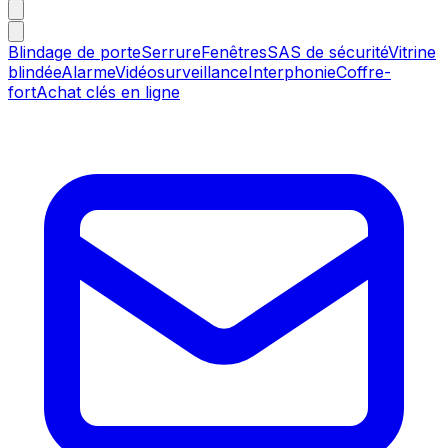
Blindage de porte
Serrure
Fenêtres
SAS de sécurité
Vitrine
blindée
Alarme
Vidéosurveillance
Interphonie
Coffre-
fort
Achat clés en ligne