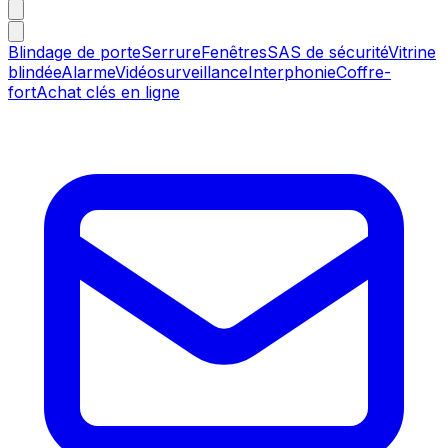
Blindage de porte
Serrure
Fenêtres
SAS de sécurité
Vitrine
blindée
Alarme
Vidéosurveillance
Interphonie
Coffre-
fort
Achat clés en ligne