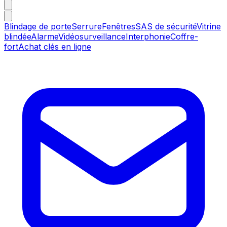
Blindage de porte
Serrure
Fenêtres
SAS de sécurité
Vitrine
blindée
Alarme
Vidéosurveillance
Interphonie
Coffre-
fort
Achat clés en ligne