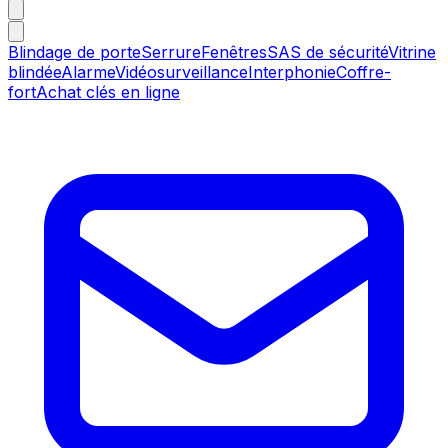
Blindage de porte
Serrure
Fenêtres
SAS de sécurité
Vitrine
blindée
Alarme
Vidéosurveillance
Interphonie
Coffre-
fort
Achat clés en ligne