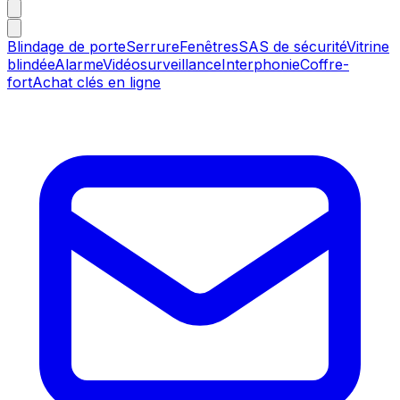
Blindage de porte
Serrure
Fenêtres
SAS de sécurité
Vitrine
blindée
Alarme
Vidéosurveillance
Interphonie
Coffre-
fort
Achat clés en ligne