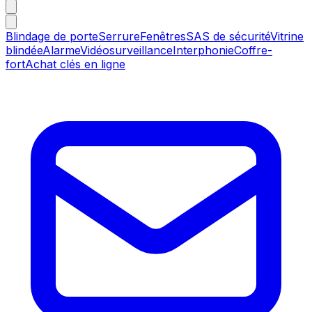
Blindage de porte
Serrure
Fenêtres
SAS de sécurité
Vitrine
blindée
Alarme
Vidéosurveillance
Interphonie
Coffre-
fort
Achat clés en ligne