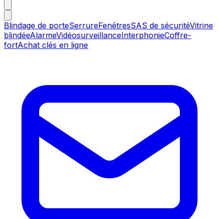
Blindage de porte
Serrure
Fenêtres
SAS de sécurité
Vitrine
blindée
Alarme
Vidéosurveillance
Interphonie
Coffre-
fort
Achat clés en ligne