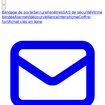
Blindage de porte
Serrure
Fenêtres
SAS de sécurité
Vitrine
blindée
Alarme
Vidéosurveillance
Interphonie
Coffre-
fort
Achat clés en ligne