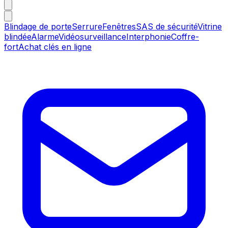
Blindage de porte
Serrure
Fenêtres
SAS de sécurité
Vitrine
blindée
Alarme
Vidéosurveillance
Interphonie
Coffre-
fort
Achat clés en ligne