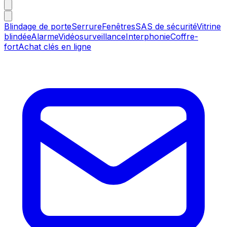
Blindage de porte
Serrure
Fenêtres
SAS de sécurité
Vitrine
blindée
Alarme
Vidéosurveillance
Interphonie
Coffre-
fort
Achat clés en ligne