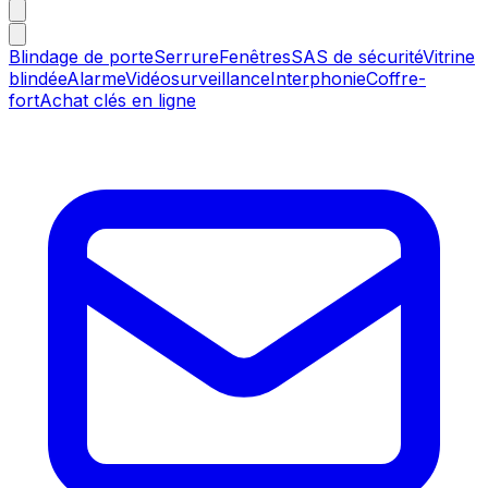
Blindage de porte
Serrure
Fenêtres
SAS de sécurité
Vitrine
blindée
Alarme
Vidéosurveillance
Interphonie
Coffre-
fort
Achat clés en ligne