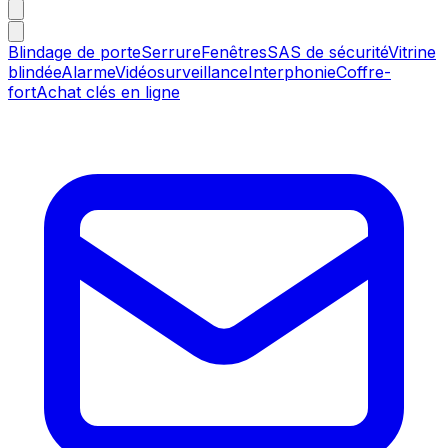
Blindage de porte
Serrure
Fenêtres
SAS de sécurité
Vitrine
blindée
Alarme
Vidéosurveillance
Interphonie
Coffre-
fort
Achat clés en ligne