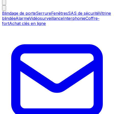
Blindage de porte
Serrure
Fenêtres
SAS de sécurité
Vitrine
blindée
Alarme
Vidéosurveillance
Interphonie
Coffre-
fort
Achat clés en ligne