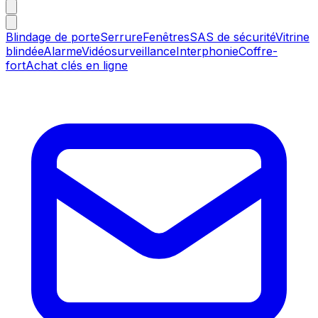
Blindage de porte
Serrure
Fenêtres
SAS de sécurité
Vitrine
blindée
Alarme
Vidéosurveillance
Interphonie
Coffre-
fort
Achat clés en ligne