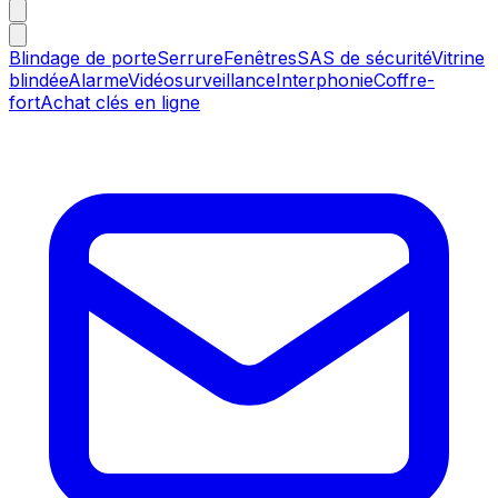
Blindage de porte
Serrure
Fenêtres
SAS de sécurité
Vitrine
blindée
Alarme
Vidéosurveillance
Interphonie
Coffre-
fort
Achat clés en ligne