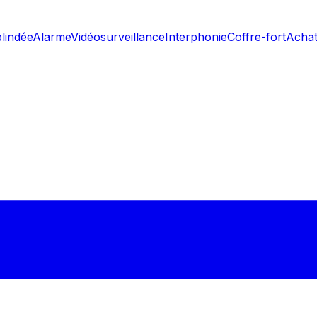
blindée
Alarme
Vidéosurveillance
Interphonie
Coffre-fort
Achat