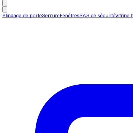
Blindage de porte
Serrure
Fenêtres
SAS de sécurité
Vitrine 