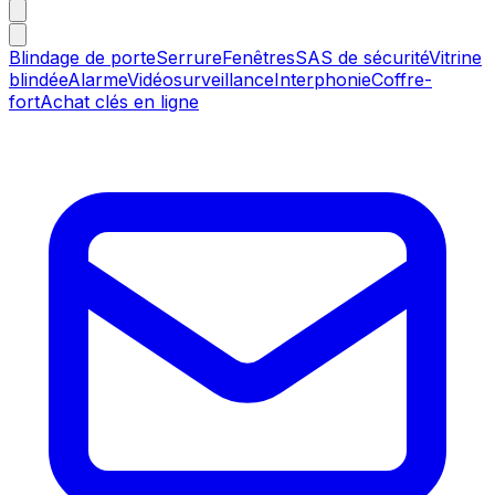
Blindage de porte
Serrure
Fenêtres
SAS de sécurité
Vitrine
blindée
Alarme
Vidéosurveillance
Interphonie
Coffre-
fort
Achat clés en ligne