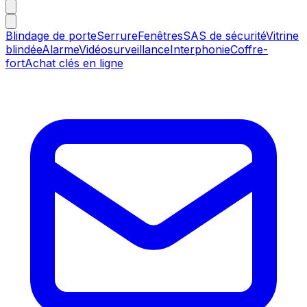
Blindage de porte
Serrure
Fenêtres
SAS de sécurité
Vitrine
blindée
Alarme
Vidéosurveillance
Interphonie
Coffre-
fort
Achat clés en ligne