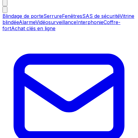
Blindage de porte
Serrure
Fenêtres
SAS de sécurité
Vitrine
blindée
Alarme
Vidéosurveillance
Interphonie
Coffre-
fort
Achat clés en ligne