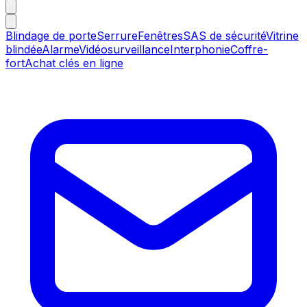
Blindage de porte
Serrure
Fenêtres
SAS de sécurité
Vitrine
blindée
Alarme
Vidéosurveillance
Interphonie
Coffre-
fort
Achat clés en ligne