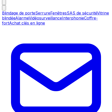
Blindage de porte
Serrure
Fenêtres
SAS de sécurité
Vitrine
blindée
Alarme
Vidéosurveillance
Interphonie
Coffre-
fort
Achat clés en ligne