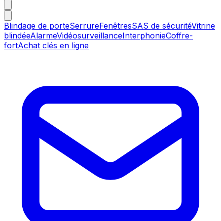
Blindage de porte
Serrure
Fenêtres
SAS de sécurité
Vitrine
blindée
Alarme
Vidéosurveillance
Interphonie
Coffre-
fort
Achat clés en ligne